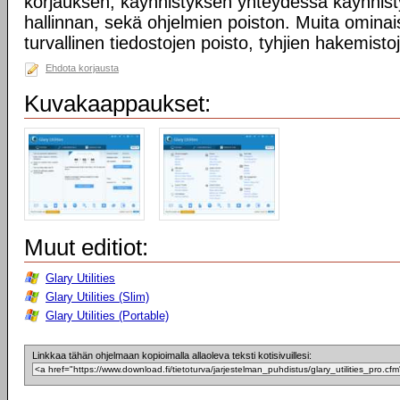
korjauksen, käynnistyksen yhteydessä käynnist
hallinnan, sekä ohjelmien poiston. Muita omina
turvallinen tiedostojen poisto, tyhjien hakemisto
Ehdota korjausta
Kuvakaappaukset:
Muut editiot:
Glary Utilities
Glary Utilities (Slim)
Glary Utilities (Portable)
Linkkaa tähän ohjelmaan kopioimalla allaoleva teksti kotisivuillesi: