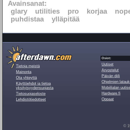
Avainsanat:
glary
utilities
pro
korjaa
nope
puhdistaa
ylläpitää
Osiot:
Uutiset
Tietoja meistä
Arvostelut
Mainonta
Päivän diili
Ota yhteyttä
Ohjelmien latauk
Käyttöehdot ja tietoa
Mobiilialan uutis
yksityisyydensuojasta
Hardware.fi
Tietosuojaseloste
Oppaat
Lehdistötiedotteet
© 1