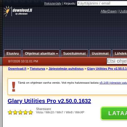
Rekisteröidy
|
Kirjaudu:
AfterDawn
|
Uuti
Etusivu
Ohjelmat alueittain
Suosituimmat
Uusimmat
Lähdek
8/7/2026 10:11:01 PM
Download.fi
>
Tietoturva
>
Järjestelmän puhdistus
>
Glary Utilities Pro v2.50.0.
Tämä on ohjelman vanha versio. Voit myös halutessasi ladata
v5.148 (viimeisin vak
Glary Utilities Pro v2.50.0.1632
Shareware
LATA
Vista / Win10 / Win7 / Win8 / WinXP