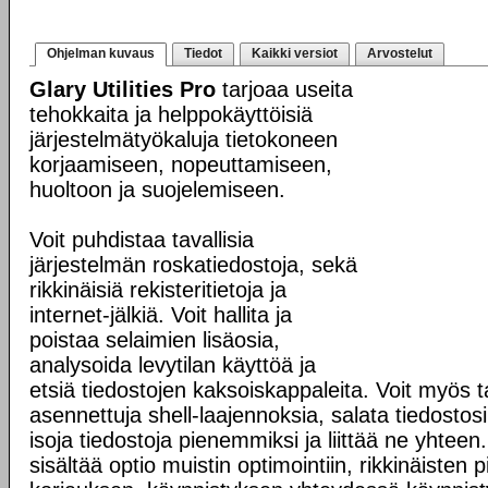
Ohjelman kuvaus
Tiedot
Kaikki versiot
Arvostelut
Glary Utilities Pro
tarjoaa useita
tehokkaita ja helppokäyttöisiä
järjestelmätyökaluja tietokoneen
korjaamiseen, nopeuttamiseen,
huoltoon ja suojelemiseen.
Voit puhdistaa tavallisia
järjestelmän roskatiedostoja, sekä
rikkinäisiä rekisteritietoja ja
internet-jälkiä. Voit hallita ja
poistaa selaimien lisäosia,
analysoida levytilan käyttöä ja
etsiä tiedostojen kaksoiskappaleita. Voit myös tar
asennettuja shell-laajennoksia, salata tiedostosi 
isoja tiedostoja pienemmiksi ja liittää ne yhteen. 
sisältää optio muistin optimointiin, rikkinäisten