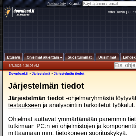
Rekisteröidy
|
Kirjaudu:
AfterDawn
|
Uuti
Etusivu
Ohjelmat alueittain
Suosituimmat
Uusimmat
Lähdek
8/8/2026 4:36:06 AM
Download.fi
>
Järjestelmä
>
Järjestelmän tiedot
Järjestelmän tiedot
Järjestelmän tiedot
-ohjelmaryhmästä löytyvät
testaukseen
ja analysointiin tarkoitetut työkalut.
Ohjelmat auttavat ymmärtämään paremmin tiet
tutkimaan PC:n eri ohjelmistojen ja komponenttie
mittaamaan mm. tietokoneen suorituskykyä.