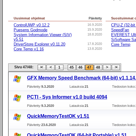
Uusimmat ohjelmat
Päivitetty
Suosituimmat 
ControlUWP v0.12.2
16.9.2020
CPU-Z (32-bit 
Puesens Godmode
15.9.2020
SpeedFan
System Information Viewer (SIV)
18.8.2020
EVEREST Ulti
v5.51
SiSoftware Sa
DriverStore Explorer v0.11.20
17.8.2020
Core Temp
Core Temp v1.16
13.8.2020
Sivu 47/48:
...
1
45
46
47
48
GFX Memory Speed Benchmark (64-bit) v1.1.14
Päivitetty:
9.3.2020
Latauksia:
21
Tiedoston koko:
PCTI - Sys Informer v1.0 build 4094
Päivitetty:
9.3.2020
Latauksia:
21
Tiedoston koko:
QuickMemoryTestOK v1.51
Päivitetty:
23.6.2020
Latauksia:
21
Tiedoston koko:
QuickMemoryTestOK (64-bit Portable) v1.51