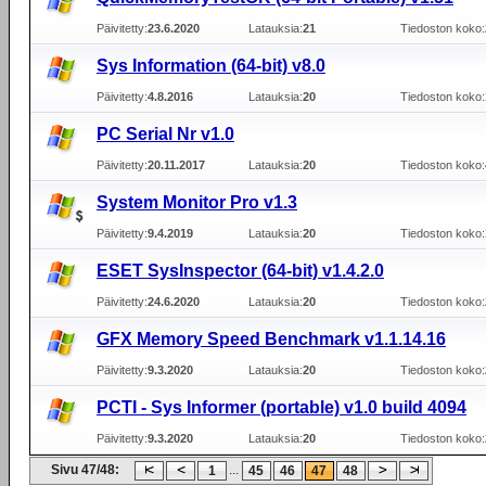
Päivitetty:
23.6.2020
Latauksia:
21
Tiedoston koko:
Sys Information (64-bit) v8.0
Päivitetty:
4.8.2016
Latauksia:
20
Tiedoston koko:
PC Serial Nr v1.0
Päivitetty:
20.11.2017
Latauksia:
20
Tiedoston koko:
System Monitor Pro v1.3
Päivitetty:
9.4.2019
Latauksia:
20
Tiedoston koko:
ESET SysInspector (64-bit) v1.4.2.0
Päivitetty:
24.6.2020
Latauksia:
20
Tiedoston koko:
GFX Memory Speed Benchmark v1.1.14.16
Päivitetty:
9.3.2020
Latauksia:
20
Tiedoston koko:
PCTI - Sys Informer (portable) v1.0 build 4094
Päivitetty:
9.3.2020
Latauksia:
20
Tiedoston koko:
Sivu 47/48:
...
1
45
46
47
48