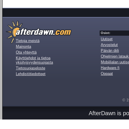
Osiot:
Uutiset
Tietoja meistä
Arvostelut
Mainonta
Päivän diili
Ota yhteyttä
Ohjelmien latauk
Käyttöehdot ja tietoa
Mobiilialan uutis
yksityisyydensuojasta
Hardware.fi
Tietosuojaseloste
Oppaat
Lehdistötiedotteet
© 1
AfterDawn is p