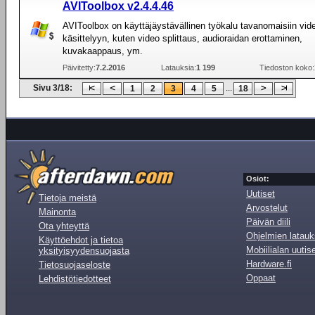
AVIToolbox v2.4.4.46
AVIToolbox on käyttäjäystävällinen työkalu tavanomaisiin vid
käsittelyyn, kuten video splittaus, audioraidan erottaminen,
kuvakaappaus, ym.
Päivitetty:
7.2.2016
Latauksia:
1 199
Tiedoston koko:
Sivu 3/18:
...
1
2
3
4
5
18
Osiot:
Uutiset
Tietoja meistä
Arvostelut
Mainonta
Päivän diili
Ota yhteyttä
Ohjelmien latauk
Käyttöehdot ja tietoa
Mobiilialan uutis
yksityisyydensuojasta
Hardware.fi
Tietosuojaseloste
Oppaat
Lehdistötiedotteet