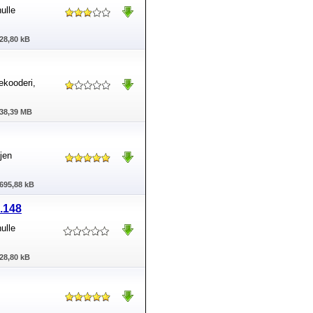
ulle
28,80 kB
ekooderi,
38,39 MB
jen
695,88 kB
.148
ulle
28,80 kB