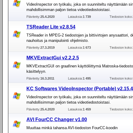
VideoInspector on työkalu, joka on suunniteltu näyttämään sin
mahdollisimman paljon tietoa videotiedostoistasi.
Päivitetty:
25.4.2020
Latauksia:
1 739
Tiedoston koko:
TSReader Lite v2.8.54
TSReader in MPEG-2 tiedostojen ja bittivirtojen anysaattori, d
nauhoitus ja manipulointi ohjelmisto.
Päivitetty:
27.3.2019
Latauksia:
1 673
Tiedoston koko:
MKVExtractGui v2.2.2.5
MKVExtractGUI on graafinen käyttöliittymä Matroska-tiedosto
käsittelyyn.
Päivitetty:
16.3.2011
Latauksia:
1 495
Tiedoston koko:
KC Softwares VideoInspector (Portable) v2.15.4
VideoInspector on työkalu, joka on suunniteltu näyttämään sin
mahdollisimman paljon tietoa videotiedostoistasi.
Päivitetty:
25.4.2020
Latauksia:
1 459
Tiedoston koko:
AVI FourCC Changer v1.00
Muuttaa minkä tahansa AVI-tiedoston FourCC-koodin