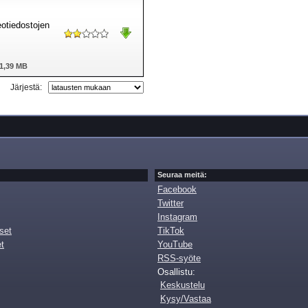
eotiedostojen
1,39 MB
Järjestä:
Seuraa meitä:
Facebook
Twitter
Instagram
set
TikTok
et
YouTube
RSS-syöte
Osallistu:
Keskustelu
Kysy/Vastaa