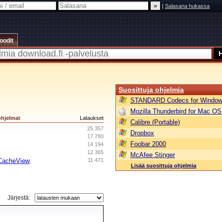
|
Salasana hukassa
oodit
Suosittuja ohjelmia
STANDARD Codecs for Window
Mozilla Thunderbird for Mac OS
ohjelmat
Lataukset
Calibre (Portable)
25 357
Dropbox
17 780
Foobar 2000
14 194
12 365
McAfee Stinger
oCacheView
11 471
Lisää suosittuja ohjelmia
Järjestä: