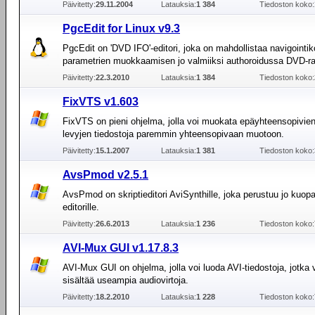
Päivitetty:
29.11.2004
Latauksia:
1 384
Tiedoston koko:
PgcEdit for Linux v9.3
PgcEdit on 'DVD IFO'-editori, joka on mahdollistaa navigointi
parametrien muokkaamisen jo valmiiksi authoroidussa DVD-r
Päivitetty:
22.3.2010
Latauksia:
1 384
Tiedoston koko:
FixVTS v1.603
FixVTS on pieni ohjelma, jolla voi muokata epäyhteensopivie
levyjen tiedostoja paremmin yhteensopivaan muotoon.
Päivitetty:
15.1.2007
Latauksia:
1 381
Tiedoston koko:
AvsPmod v2.5.1
AvsPmod on skriptieditori AviSynthille, joka perustuu jo kuop
editorille.
Päivitetty:
26.6.2013
Latauksia:
1 236
Tiedoston koko:
AVI-Mux GUI v1.17.8.3
AVI-Mux GUI on ohjelma, jolla voi luoda AVI-tiedostoja, jotka 
sisältää useampia audiovirtoja.
Päivitetty:
18.2.2010
Latauksia:
1 228
Tiedoston koko: