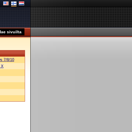
s 7/8/10
 X