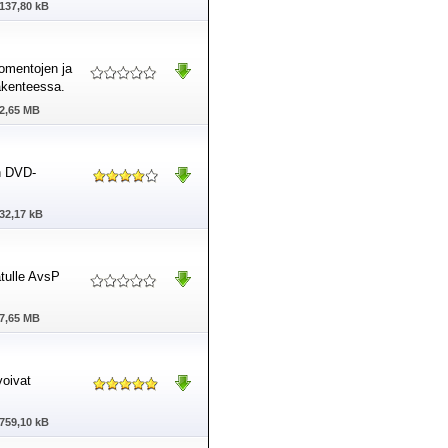
137,80 kB
komentojen ja
akenteessa.
2,65 MB
n DVD-
32,17 kB
atulle AvsP
7,65 MB
voivat
759,10 kB