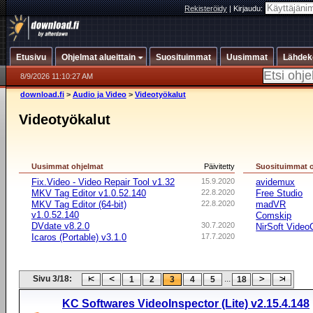
Rekisteröidy
|
Kirjaudu:
Etusivu
Ohjelmat alueittain
Suosituimmat
Uusimmat
Lähdek
8/9/2026 11:10:27 AM
download.fi
>
Audio ja Video
>
Videotyökalut
Videotyökalut
Uusimmat ohjelmat
Päivitetty
Suosituimmat 
Fix.Video - Video Repair Tool v1.32
15.9.2020
avidemux
MKV Tag Editor v1.0.52.140
22.8.2020
Free Studio
MKV Tag Editor (64-bit)
22.8.2020
madVR
v1.0.52.140
Comskip
DVdate v8.2.0
30.7.2020
NirSoft Vide
Icaros (Portable) v3.1.0
17.7.2020
Sivu 3/18:
...
1
2
3
4
5
18
KC Softwares VideoInspector (Lite) v2.15.4.148