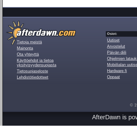
Osiot:
Uutiset
Tietoja meistä
Arvostelut
Mainonta
Päivän diili
Ota yhteyttä
Ohjelmien latauk
Käyttöehdot ja tietoa
Mobiilialan uutis
yksityisyydensuojasta
Hardware.fi
Tietosuojaseloste
Oppaat
Lehdistötiedotteet
© 1
AfterDawn is p