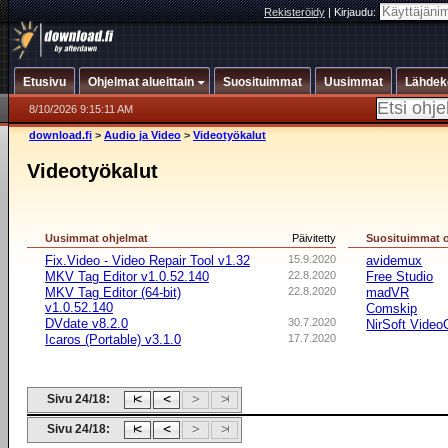
Rekisteröidy
|
Kirjaudu:
Etusivu
Ohjelmat alueittain
Suosituimmat
Uusimmat
Lähdek
8/10/2026 9:15:11 AM
download.fi
>
Audio ja Video
>
Videotyökalut
Videotyökalut
Uusimmat ohjelmat
Päivitetty
Suosituimmat 
Fix.Video - Video Repair Tool v1.32
15.9.2020
avidemux
MKV Tag Editor v1.0.52.140
22.8.2020
Free Studio
MKV Tag Editor (64-bit)
22.8.2020
madVR
v1.0.52.140
Comskip
DVdate v8.2.0
30.7.2020
NirSoft Vide
Icaros (Portable) v3.1.0
17.7.2020
Sivu 24/18:
Sivu 24/18: