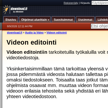
Rekisteröidy
|
Kirjaudu:
Etusivu
Ohjelmat alueittain
Suosituimmat
Uusimmat
Lähdek
8/9/2026 12:11:44 PM
download.fi
>
Audio ja Video
>
Videon editointi
Videon editointi
Videon editointiin
tarkoitetuilla työkaluilla voi
videotiedostoja.
Yksinkertaisimmillaan tämä tarkoittaa yleensä v
jossa pidemmästä videosta halutaan tallettaa 
omaksi tiedostokseen. Toisaalta taas jotkut t
ohjelmista osaavat mm. muuttaa videon formaati
videoon erilaisia tehosteita sekä yhdistää eri läh
yhteen videotiedostoon.