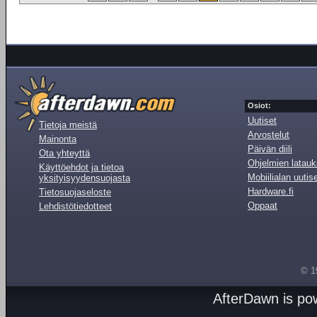
Osiot:
Uutiset
Tietoja meistä
Arvostelut
Mainonta
Päivän diili
Ota yhteyttä
Ohjelmien latauk
Käyttöehdot ja tietoa
Mobiilialan uutis
yksityisyydensuojasta
Hardware.fi
Tietosuojaseloste
Oppaat
Lehdistötiedotteet
© 1
AfterDawn is p