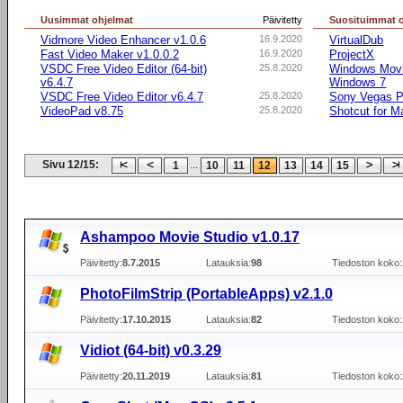
Uusimmat ohjelmat
Päivitetty
Suosituimmat 
Vidmore Video Enhancer v1.0.6
16.9.2020
VirtualDub
Fast Video Maker v1.0.0.2
16.9.2020
ProjectX
VSDC Free Video Editor (64-bit)
25.8.2020
Windows Movie
v6.4.7
Windows 7
VSDC Free Video Editor v6.4.7
25.8.2020
Sony Vegas Pr
VideoPad v8.75
25.8.2020
Shotcut for 
Sivu 12/15:
...
1
10
11
12
13
14
15
Ashampoo Movie Studio v1.0.17
Päivitetty:
8.7.2015
Latauksia:
98
Tiedoston koko:
PhotoFilmStrip (PortableApps) v2.1.0
Päivitetty:
17.10.2015
Latauksia:
82
Tiedoston koko:
Vidiot (64-bit) v0.3.29
Päivitetty:
20.11.2019
Latauksia:
81
Tiedoston koko: