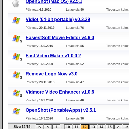
OpenShot (Mac OS) v2.5.1
Päivitetty:
4.3.2020
Latauksia:
80
Tiedoston koko:
Vidiot (64-bit portable) v0.3.29
Päivitetty:
20.11.2019
Latauksia:
76
Tiedoston koko:
EasiestSoft Movie Ediitor v4.9.0
Päivitetty:
15.9.2016
Latauksia:
55
Tiedoston koko:
Fast Video Maker v1.0.0.2
Päivitetty:
16.9.2020
Latauksia:
52
Tiedoston koko:
Remove Logo Now v3.0
Päivitetty:
28.11.2016
Latauksia:
47
Tiedoston koko:
Vidmore Video Enhancer v1.0.6
Päivitetty:
16.9.2020
Latauksia:
46
Tiedoston koko:
OpenShot (PortableApps) v2.5.1
Päivitetty:
16.3.2020
Latauksia:
36
Tiedoston koko:
Sivu 12/15:
...
1
10
11
12
13
14
15