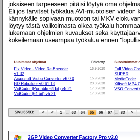
jokaiseen tarpeeseen pitäisi löytyä oma ohjel
Eli jos tarvitset työkalua AVI-muotoisen videon
kännykälle sopivaan muotoon tai MKV-elokuvan 
löytyy tästä valikoimasta oikea työkalu homma
lukemaan ohjelmien kuvaukset sekä käyttäjäarvi
kokeilemaan useampaa työkalua ennen "lopullis
Uusimmat ohjelmat
Päivitetty
Suosituimmat 
Fix.Video - Video Re-Encoder
15.9.2020
Full Video Co
v1.32
SUPER
Aicoosoft Video Converter v6.0.0
15.9.2020
MediaCoder
BD Rebuilder v0.61.13
23.8.2020
Xilisoft MP4 
VidCoder (Portable 64-bit) v5.21
17.8.2020
VSO Convert
VidCoder (64-bit) v5.21
17.8.2020
Sivu 65/83:
...
...
1
63
64
65
66
67
83
3GP Video Converter Factory Pro v2.0