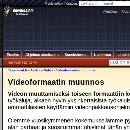
Rekisteröidy
|
Kirjaudu:
AfterDawn
|
Uuti
Etusivu
Ohjelmat alueittain
Suosituimmat
Uusimmat
Lähdek
8/6/2026 6:07:43 PM
Download.fi
>
Audio ja Video
>
Videoformaatin muunnos
Videoformaatin muunnos
Videon muuttamiseksi toiseen formaattiin
lö
työkaluja, alkaen hyvin yksinkertaisista työkalu
ammattilaisten käyttämiin videonpakkausohjelmii
Olemme vuosikymmenen kokemuksellamme py
alan parhaat ja suosituimmat ohjelmat tähän yh