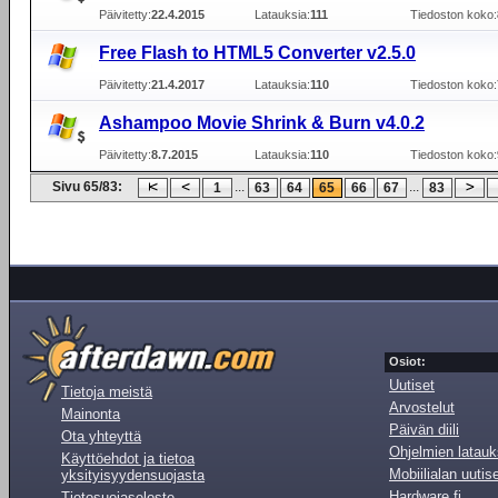
Päivitetty:
22.4.2015
Latauksia:
111
Tiedoston koko:
Free Flash to HTML5 Converter v2.5.0
Päivitetty:
21.4.2017
Latauksia:
110
Tiedoston koko:
Ashampoo Movie Shrink & Burn v4.0.2
Päivitetty:
8.7.2015
Latauksia:
110
Tiedoston koko:
Sivu 65/83:
...
...
1
63
64
65
66
67
83
Osiot:
Uutiset
Tietoja meistä
Arvostelut
Mainonta
Päivän diili
Ota yhteyttä
Ohjelmien latauk
Käyttöehdot ja tietoa
Mobiilialan uutis
yksityisyydensuojasta
Hardware.fi
Tietosuojaseloste