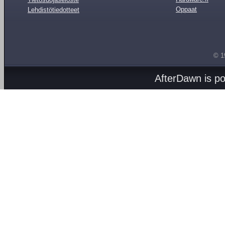
Oppaat
Lehdistötiedotteet
© 1
AfterDawn is p