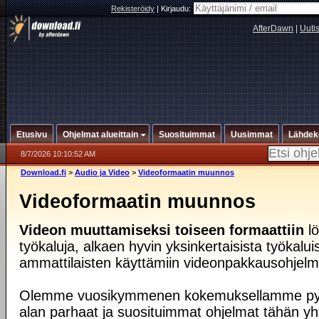
Rekisteröidy
|
Kirjaudu:
AfterDawn
|
Uuti
Etusivu
Ohjelmat alueittain
Suosituimmat
Uusimmat
Lähdek
8/7/2026 10:10:52 AM
Download.fi
>
Audio ja Video
>
Videoformaatin muunnos
Videoformaatin muunnos
Videon muuttamiseksi toiseen formaattiin
lö
työkaluja, alkaen hyvin yksinkertaisista työkalu
ammattilaisten käyttämiin videonpakkausohjelmii
Olemme vuosikymmenen kokemuksellamme py
alan parhaat ja suosituimmat ohjelmat tähän yh