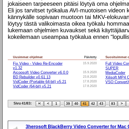
jokaiseen tarpeeseen pitäisi löytyä oma ohjel
Eli jos tarvitset työkalua AVI-muotoisen videon
kännykälle sopivaan muotoon tai MKV-elokuvan 
löytyy tästä valikoimasta oikea työkalu homma
lukemaan ohjelmien kuvaukset sekä käyttäjäarvi
kokeilemaan useampaa työkalua ennen "lopullis
Uusimmat ohjelmat
Päivitetty
Suosituimmat 
Fix.Video - Video Re-Encoder
15.9.2020
Full Video Co
v1.32
SUPER
Aicoosoft Video Converter v6.0.0
15.9.2020
MediaCoder
BD Rebuilder v0.61.13
23.8.2020
Xilisoft MP4 
VidCoder (Portable 64-bit) v5.21
17.8.2020
VSO Convert
VidCoder (64-bit) v5.21
17.8.2020
Sivu 41/83:
...
...
1
39
40
41
42
43
83
3herosoft BlackBerry Video Converter for Mac