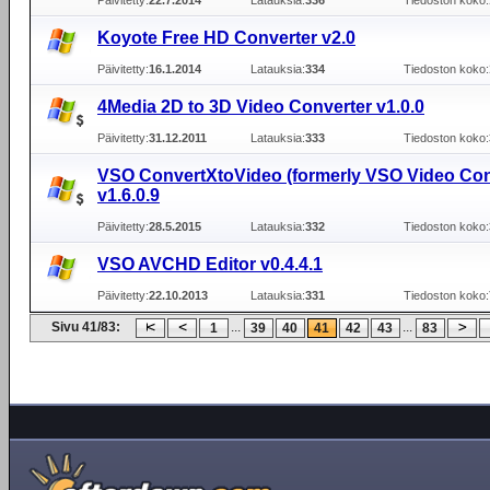
Päivitetty:
22.7.2014
Latauksia:
336
Tiedoston koko:
Koyote Free HD Converter v2.0
Päivitetty:
16.1.2014
Latauksia:
334
Tiedoston koko:
4Media 2D to 3D Video Converter v1.0.0
Päivitetty:
31.12.2011
Latauksia:
333
Tiedoston koko:
VSO ConvertXtoVideo (formerly VSO Video Con
v1.6.0.9
Päivitetty:
28.5.2015
Latauksia:
332
Tiedoston koko:
VSO AVCHD Editor v0.4.4.1
Päivitetty:
22.10.2013
Latauksia:
331
Tiedoston koko:
Sivu 41/83:
...
...
1
39
40
41
42
43
83