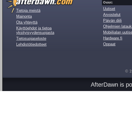
Osiot:
Uutiset
Tietoja meistä
Arvostelut
Mainonta
Päivän diili
Ota yhteyttä
Ohjelmien latauk
Käyttöehdot ja tietoa
Mobiilialan uutis
yksityisyydensuojasta
Hardware.fi
Tietosuojaseloste
Oppaat
Lehdistötiedotteet
© 1
AfterDawn is p