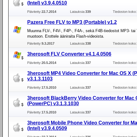
(Intel) v3.9.4.0510
Päivitetty:
22.7.2014
Latauksia:
339
Tiedoston koko:
Pazera Free FLV to MP3 (Portable) v1.2
Muunna FLV-, F4V-, F4P-, F4A-, sekä F4B-tiedostot MP3- ta
muotoon. Erottele ääniraita Flash-videoista.
Päivitetty:
9.3.2017
Latauksia:
338
Tiedoston koko:
3herosoft FLV Converter v4.1.4.0506
Päivitetty:
20.5.2014
Latauksia:
337
Tiedoston koko:
3herosoft MP4 Video Converter for Mac OS X 
v3.1.3.1103
Päivitetty:
17.5.2010
Latauksia:
337
Tiedoston koko:
3herosoft BlackBerry Video Converter for Mac
(PowerPC) v3.1.3.1030
Päivitetty:
17.5.2010
Latauksia:
337
Tiedoston koko:
3herosoft Mobile Phone Video Converter for M
(Intel) v3.9.4.0509