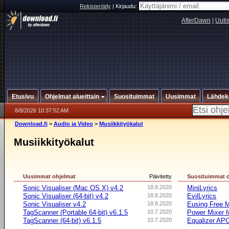
Rekisteröidy
|
Kirjaudu:
AfterDawn
|
Uuti
Etusivu
Ohjelmat alueittain
Suosituimmat
Uusimmat
Lähdek
8/8/2026 10:37:52 AM
Download.fi
>
Audio ja Video
>
Musiikkityökalut
Musiikkityökalut
Uusimmat ohjelmat
Päivitetty
Suosituimmat 
Sonic Visualiser (Mac OS X) v4.2
18.8.2020
MiniLyrics
Sonic Visualiser (64-bit) v4.2
18.8.2020
EvilLyrics
Sonic Visualiser v4.2
18.8.2020
Eusing Free 
TagScanner (Portable 64-bit) v6.1.5
10.7.2020
Power Mixer f
TagScanner (64-bit) v6.1.5
10.7.2020
Equalizer APO