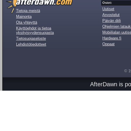
Osiot:
Uutiset
Tietoja meistä
Arvostelut
Mainonta
Päivän diili
Ota yhteyttä
Ohjelmien latauk
Käyttöehdot ja tietoa
Mobiilialan uutis
yksityisyydensuojasta
Hardware.fi
Tietosuojaseloste
Oppaat
Lehdistötiedotteet
© 1
AfterDawn is p