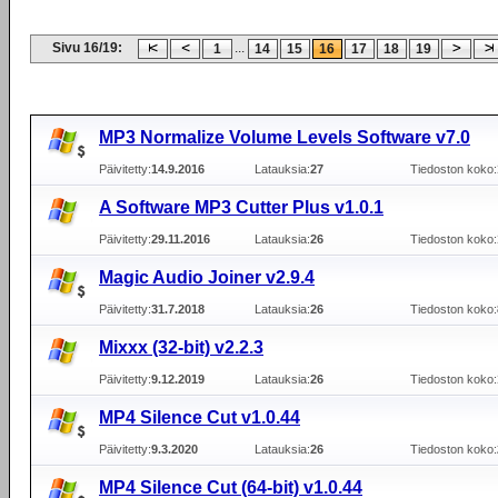
Sivu 16/19:
...
1
14
15
16
17
18
19
MP3 Normalize Volume Levels Software v7.0
Päivitetty:
14.9.2016
Latauksia:
27
Tiedoston koko:
A Software MP3 Cutter Plus v1.0.1
Päivitetty:
29.11.2016
Latauksia:
26
Tiedoston koko:
Magic Audio Joiner v2.9.4
Päivitetty:
31.7.2018
Latauksia:
26
Tiedoston koko:
Mixxx (32-bit) v2.2.3
Päivitetty:
9.12.2019
Latauksia:
26
Tiedoston koko:
MP4 Silence Cut v1.0.44
Päivitetty:
9.3.2020
Latauksia:
26
Tiedoston koko:
MP4 Silence Cut (64-bit) v1.0.44