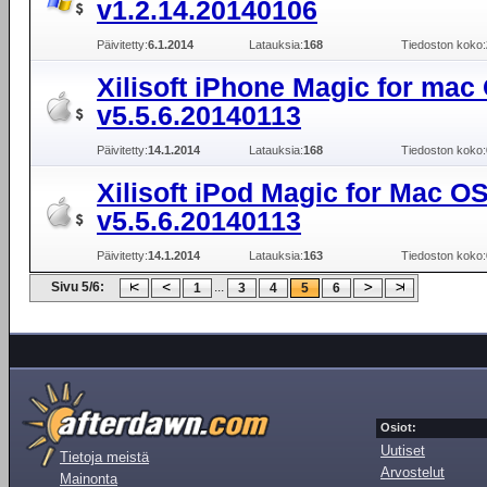
v1.2.14.20140106
Päivitetty:
6.1.2014
Latauksia:
168
Tiedoston koko:
Xilisoft iPhone Magic for mac
v5.5.6.20140113
Päivitetty:
14.1.2014
Latauksia:
168
Tiedoston koko:
Xilisoft iPod Magic for Mac O
v5.5.6.20140113
Päivitetty:
14.1.2014
Latauksia:
163
Tiedoston koko:
Sivu 5/6:
...
1
3
4
5
6
Osiot:
Uutiset
Tietoja meistä
Arvostelut
Mainonta