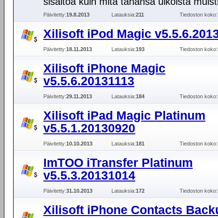
sisältöä kuin mitä tahansa ulkoista muisti
Päivitetty:
19.8.2013
Latauksia:
211
Tiedoston koko:
Xilisoft iPod Magic v5.5.6.201
Päivitetty:
18.11.2013
Latauksia:
193
Tiedoston koko:
Xilisoft iPhone Magic
v5.5.6.20131113
Päivitetty:
29.11.2013
Latauksia:
184
Tiedoston koko:
Xilisoft iPad Magic Platinum
v5.5.1.20130920
Päivitetty:
10.10.2013
Latauksia:
181
Tiedoston koko:
ImTOO iTransfer Platinum
v5.5.3.20131014
Päivitetty:
31.10.2013
Latauksia:
172
Tiedoston koko:
Xilisoft iPhone Contacts Back