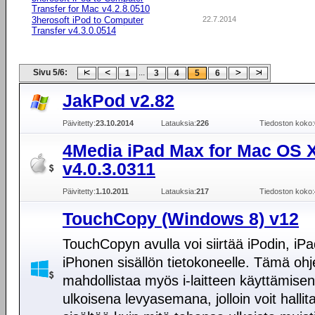
Transfer for Mac v4.2.8.0510
3herosoft iPod to Computer
22.7.2014
Transfer v4.3.0.0514
Sivu 5/6:
...
1
3
4
5
6
JakPod v2.82
Päivitetty:
23.10.2014
Latauksia:
226
Tiedoston koko:
4Media iPad Max for Mac OS 
v4.0.3.0311
Päivitetty:
1.10.2011
Latauksia:
217
Tiedoston koko:
TouchCopy (Windows 8) v12
TouchCopyn avulla voi siirtää iPodin, iPa
iPhonen sisällön tietokoneelle. Tämä oh
mahdollistaa myös i-laitteen käyttämisen
ulkoisena levyasemana, jolloin voit hallita