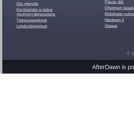
Päivän diili
Ota yhteyttä
Ohjelmien latauk
Käyttöehdot ja tietoa
Mobiilialan uutis
yksityisyydensuojasta
Hardware.fi
Tietosuojaseloste
Oppaat
Lehdistötiedotteet
© 1
AfterDawn is p