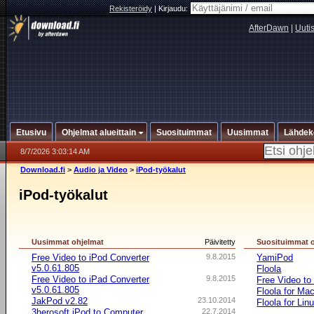
Rekisteröidy
|
Kirjaudu:
AfterDawn
|
Uuti
Etusivu
Ohjelmat alueittain
Suosituimmat
Uusimmat
Lähdek
8/7/2026 3:03:14 AM
Download.fi
>
Audio ja Video
>
iPod-työkalut
iPod-työkalut
Uusimmat ohjelmat
Päivitetty
Suosituimmat 
Free Video to iPod Converter
9.8.2015
YamiPod
v5.0.61.805
Floola
Free Video to iPad Converter
9.8.2015
Free Video to
v5.0.61.805
Floola for M
JakPod v2.82
23.10.2014
Floola for Lin
3herosoft iPod to Computer
22.7.2014